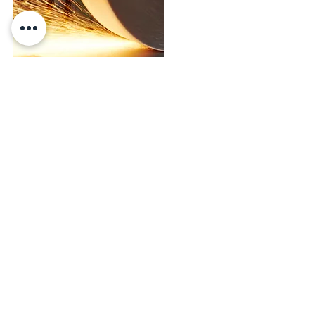
Sandstrahlbetrieb
GRABAU
GmbH
Steglitzer Str. 15
D-21502 Geesthacht
Tel: 04152 / 77577
Fax: 04152 / 71095